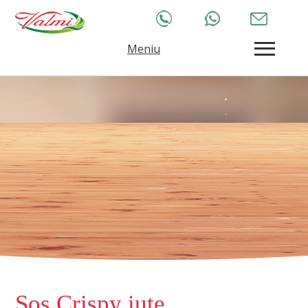
Meniu
Sos Crispy iute