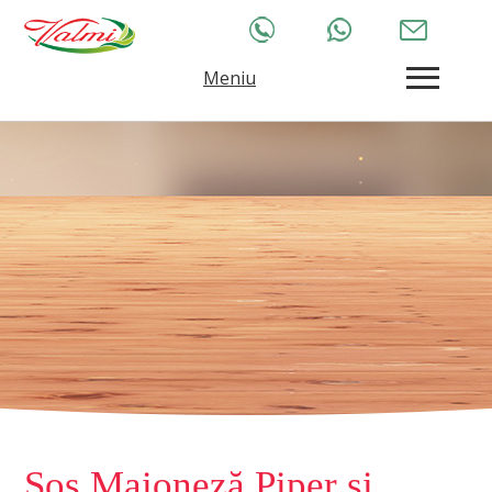
Meniu
Sos Maioneză Piper și