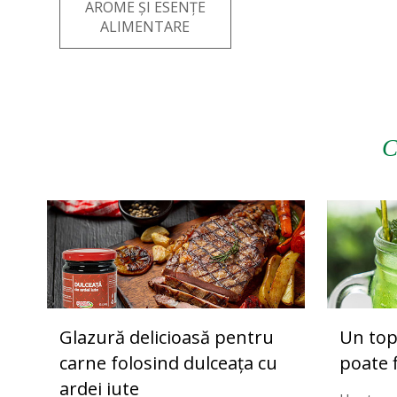
AROME ȘI ESENȚE
ALIMENTARE
C
Glazură delicioasă pentru
Un top
carne folosind dulceața cu
poate f
ardei iute