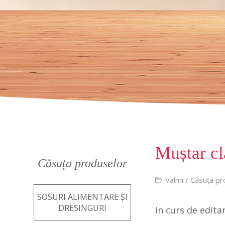
Muștar cl
Căsuța produselor
Valmi
/
Căsuța pr
SOSURI ALIMENTARE ȘI
DRESINGURI
in curs de edita