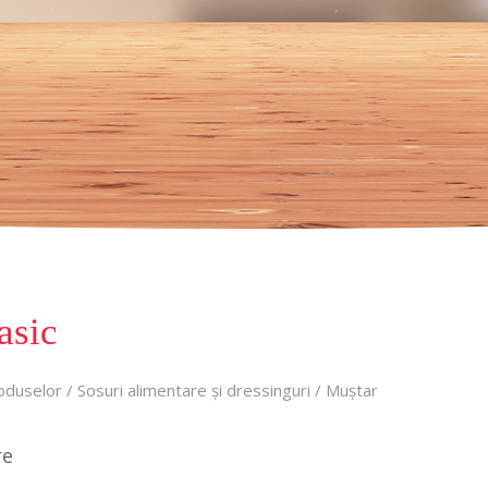
asic
oduselor
/
Sosuri alimentare și dressinguri
/
Muștar
re