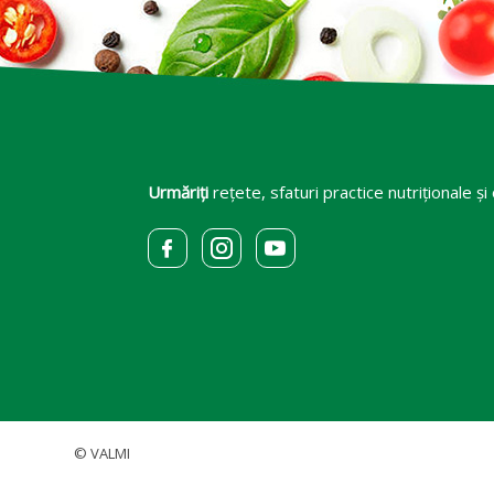
Urmăriți
rețete, sfaturi practice nutriționale și
© VALMI