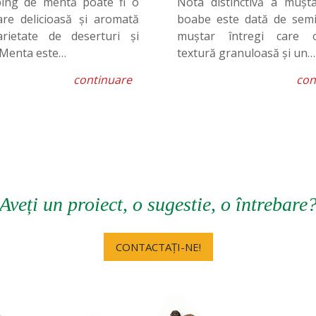
ing de mentă poate fi o
Nota distinctivă a mușta
are delicioasă și aromată
boabe este dată de semi
rietate de deserturi și
muștar întregi care 
 Menta este…
textură granuloasă și un…
continuare
con
Aveți un proiect, o sugestie, o întrebare
CONTACTAȚI-NE!