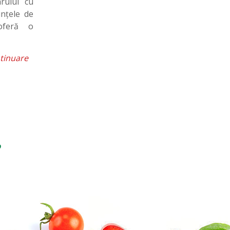
rului cu
nțele de
oferă o
tinuare
?